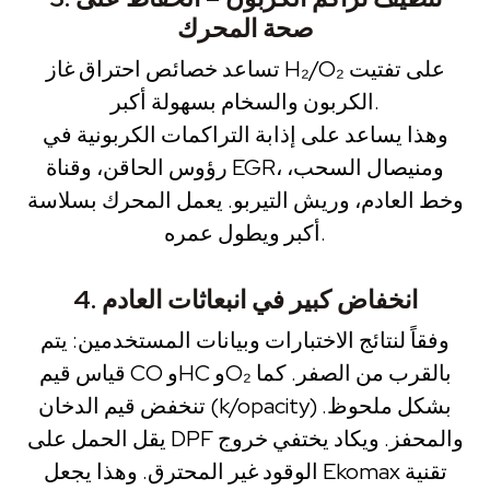
صحة المحرك
تساعد خصائص احتراق غاز H₂/O₂ على تفتيت
الكربون والسخام بسهولة أكبر.
وهذا يساعد على إذابة التراكمات الكربونية في
رؤوس الحاقن، وقناة EGR، ومنيصال السحب،
وخط العادم، وريش التيربو. يعمل المحرك بسلاسة
أكبر ويطول عمره.
4. انخفاض كبير في انبعاثات العادم
وفقاً لنتائج الاختبارات وبيانات المستخدمين: يتم
قياس قيم CO وHC وO₂ بالقرب من الصفر. كما
تنخفض قيم الدخان (k/opacity) بشكل ملحوظ.
يقل الحمل على DPF والمحفز. ويكاد يختفي خروج
الوقود غير المحترق. وهذا يجعل Ekomax تقنية