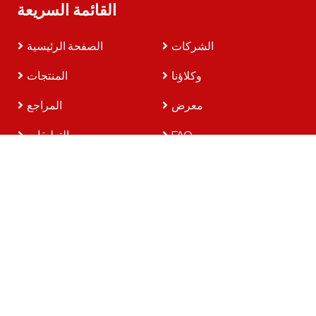
القائمة السريعة
الشركات
الصفحة الرئيسية
وكلاؤنا
المنتجات
معرض
المراجع
FAQ
التعليقات
اتصل بنا
مجموعات المنتجات
طقم إيكوماكس بلاس-1 Ytps 12 فولت
طقم Ekomax Plus-2 Ytps 12 فولت
طقم Ekomax Plus-2 Ytps 24 فولت