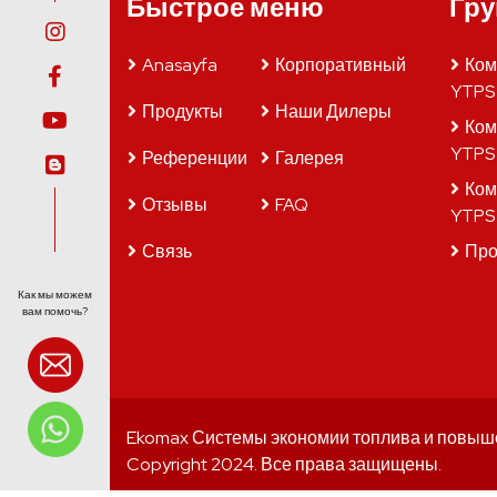
Быстрое меню
Гру
Anasayfa
Корпоративный
Ком
YTPS
Продукты
Наши Дилеры
Ком
YTPS
Референции
Галерея
Ком
Отзывы
FAQ
YTPS 
Связь
Пр
Как мы можем
вам помочь?
Ekomax Системы экономии топлива и повыш
Copyright 2024. Все права защищены.