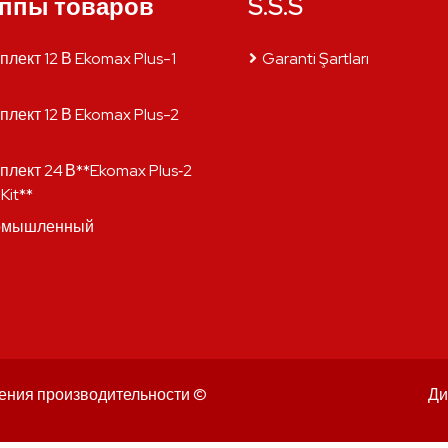
ппы товаров
S.S.S
плект 12 В Ekomax Plus-1
Garanti Şartları
плект 12 В Ekomax Plus-2
плект 24 В**Ekomax Plus‑2
Kit**
омышленный
ения производительности ©
Ди