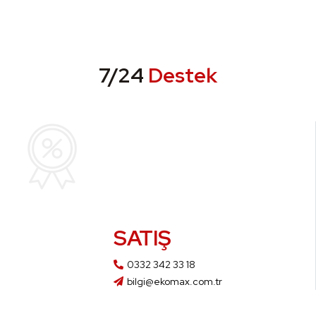
7/24
Destek
SATIŞ
0332 342 33 18
bilgi@ekomax.com.tr