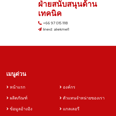
ฝ่ายสนับสนุนด้าน
เทคนิค
+66 97 015 1118
lineıd: aliekmel1
เมนูด่วน
หน้าแรก
องค์กร
ผลิตภัณฑ์
ตัวแทนจำหน่ายของเรา
ข้อมูลอ้างอิง
แกลเลอรี